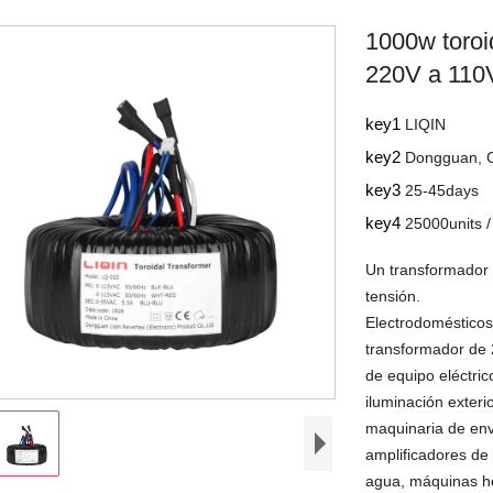
1000w toroi
220V a 110
key1
LIQIN
key2
Dongguan, 
key3
25-45days
key4
25000units 
Un transformador 
tensión.
Electrodomésticos
transformador de 2
de equipo eléctric
iluminación exter
maquinaria de env
amplificadores de
agua, máquinas he