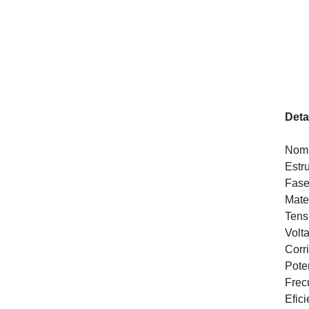
Deta
Nomb
Estr
Fase
Mate
Tens
Volt
Corr
Pote
Frec
Efic