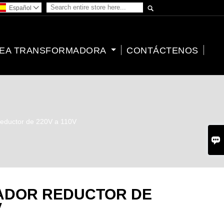

Español

EA TRANSFORMADORA
CONTÁCTENOS
reductor de 220V a 110V

ADOR REDUCTOR DE
V