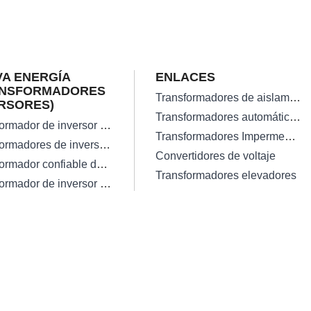
A ENERGÍA
ENLACES
ANSFORMADORES
Transformadores de aislamiento
RSORES)
Transformadores automáticos
Transformador de inversor solar en red de alta eficiencia
Transformadores Impermeables
Transformadores de inversor solar monofásico
Convertidores de voltaje
Transformador confiable de inversor de onda sinusoidal pura de 300 vatios
Transformadores elevadores
Transformador de inversor solar trifásico fuera de la red de baja pérdida