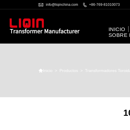

info@liqinchina.com

+86-769-81010073
INICIO
SOBRE

>
Productos
>
Transformadores Toroid
Inicio
1