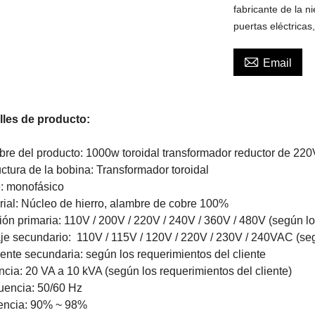
fabricante de la n
puertas eléctricas,

Email
lles de producto:
re del producto: 1000w toroidal transformador reductor de 22
uctura de la bobina: Transformador toroidal
: monofásico
rial: Núcleo de hierro, alambre de cobre 100%
ión primaria:
110V / 200V / 220V / 240V / 360V / 480V
(según lo
aje secundario:
110V / 115V / 120V / 220V / 230V / 240VAC
(seg
iente secundaria: según los requerimientos del cliente
ncia: 20 VA a 10 kVA (según los requerimientos del cliente)
uencia: 50/60 Hz
iencia: 90% ~ 98%