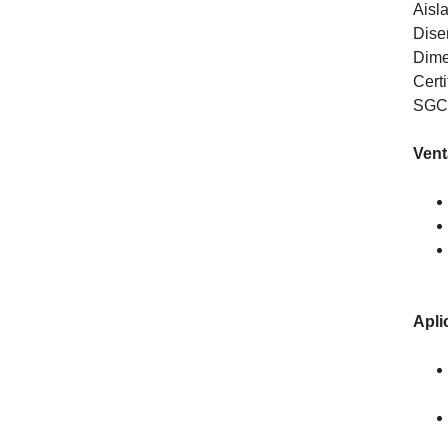
Aisl
Dise
Dime
Cert
SGC
Vent
Apli