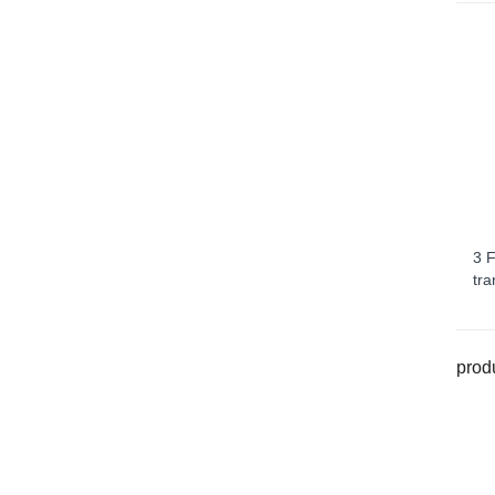
3 
tra
produ