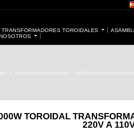
TRANSFORMADORES TOROIDALES
ASAMBL
 NOSOTROS
ales
>
Transformadores reductores
>
1000w toroidal transformador 
000W TOROIDAL TRANSFORM
220V A 110