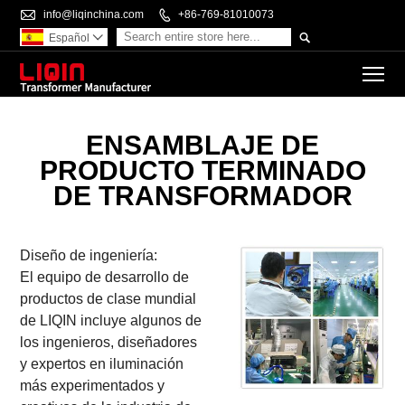

info@liqinchina.com

+86-769-81010073

Español

To
ENSAMBLAJE DE
PRODUCTO TERMINADO
DE TRANSFORMADOR
Diseño de ingeniería:
El equipo de desarrollo de
productos de clase mundial
de LIQIN incluye algunos de
los ingenieros, diseñadores
y expertos en iluminación
más experimentados y