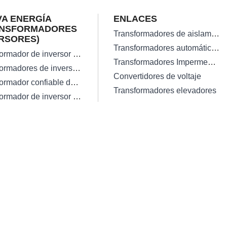
A ENERGÍA
ENLACES
ANSFORMADORES
Transformadores de aislamiento
RSORES)
Transformadores automáticos
Transformador de inversor solar en red de alta eficiencia
Transformadores Impermeables
Transformadores de inversor solar monofásico
Convertidores de voltaje
Transformador confiable de inversor de onda sinusoidal pura de 300 vatios
Transformadores elevadores
Transformador de inversor solar trifásico fuera de la red de baja pérdida