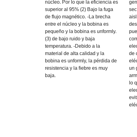
núcleo. Por lo que la eficiencia es
gen
superior al 95% (2) Bajo la fuga
sec
de flujo magnético. -La brecha
ais
entre el núcleo y la bobina es
des
pequeño y la bobina es unformly.
pue
(3) de bajo ruido y baja
cor
temperatura. -Debido a la
ele
material de alta calidad y la
de 
bobina es unformly, la pérdida de
elé
resistencia y la fiebre es muy
un 
baja.
arm
lo 
ele
evi
eléc