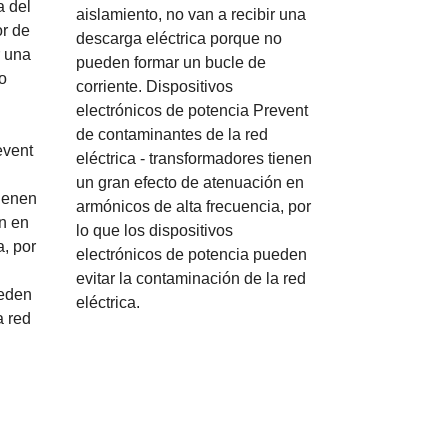
a del
aislamiento, no van a recibir una
or de
descarga eléctrica porque no
r una
pueden formar un bucle de
o
corriente. Dispositivos
electrónicos de potencia Prevent
de contaminantes de la red
event
eléctrica - transformadores tienen
un gran efecto de atenuación en
tienen
armónicos de alta frecuencia, por
n en
lo que los dispositivos
a, por
electrónicos de potencia pueden
evitar la contaminación de la red
ueden
eléctrica.
a red