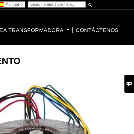

Español

EA TRANSFORMADORA
CONTÁCTENOS
ENTO
