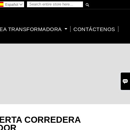

Español

EA TRANSFORMADORA
CONTÁCTENOS

UERTA CORREDERA
DOR