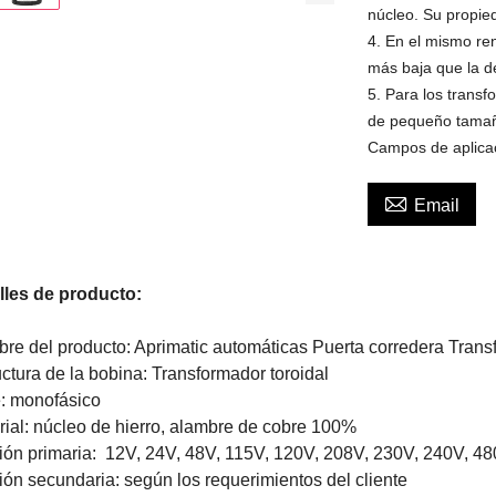
núcleo. Su propie
4. En el mismo re
más baja que la de
5. Para los transf
de pequeño tamaño
Campos de aplica

Email
lles de producto:
re del producto: Aprimatic automáticas Puerta corredera Tran
uctura de la bobina: Transformador toroidal
: monofásico
rial: núcleo de hierro, alambre de cobre 100%
ión primaria:
12V, 24V, 48V, 115V, 120V, 208V, 230V, 240V, 4
ión secundaria: según los requerimientos del cliente