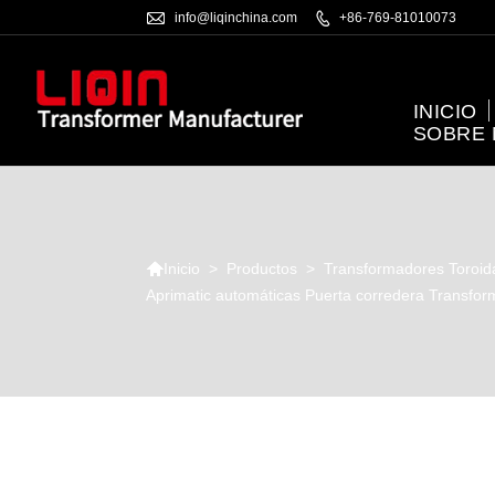

info@liqinchina.com

+86-769-81010073
INICIO
SOBRE

>
Productos
>
Transformadores Toroid
Inicio
Aprimatic automáticas Puerta corredera Transfo