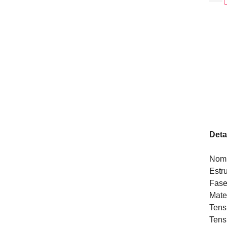
Deta
Nomb
Estr
Fase
Mate
Tens
Tens