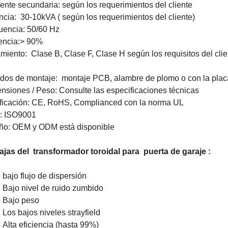
iente secundaria: según los requerimientos del cliente
ncia:
30-10kVA (
según los requerimientos del cliente)
uencia: 50/60 Hz
iencia:> 90%
amiento:
Clase B, Clase F, Clase H
según los requisitos del cli
dos de montaje:
montaje PCB, alambre de plomo o con la plac
nsiones / Peso: Consulte las especificaciones técnicas
ificación: CE, RoHS, Complianced con la norma UL
: ISO9001
ño: OEM y ODM está disponible
ajas del
transformador toroidal para
puerta de garaje
:
bajo flujo de dispersión
Bajo nivel de ruido zumbido
Bajo peso
Los bajos niveles strayfield
Alta eficiencia (hasta 99%)