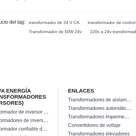
cto del tag:
transformador de 24 V CA
transformador de control
Transformador de 50W 24v
220v a 24v transformado
A ENERGÍA
ENLACES
ANSFORMADORES
Transformadores de aislamiento
RSORES)
Transformadores automáticos
Transformador de inversor solar en red de alta eficiencia
Transformadores Impermeables
Transformadores de inversor solar monofásico
Convertidores de voltaje
Transformador confiable de inversor de onda sinusoidal pura de 300 vatios
Transformadores elevadores