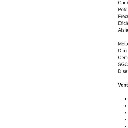
Corr
Pote
Frec
Efic
Aisl
Méto
Dime
Cert
SGC
Dise
Vent