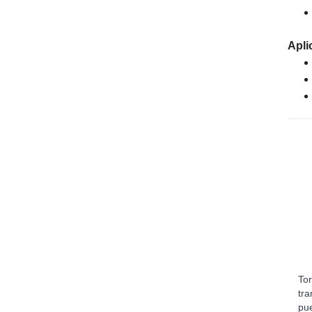
Apli
Tor
tr
pue