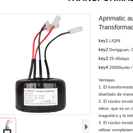
Aprimatic a
Transforma
key1
LIQIN
key2
Dongguan, 
key3
25-45days
key4
25000units 
Ventajas
1. El transformado
diseñado de maner
2. El núcleo toro
silicio, que es un 
magnético y la in
3. El núcleo toroi
utilizar completa