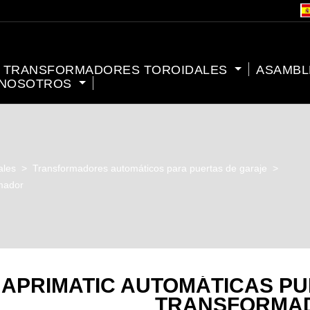
TRANSFORMADORES TOROIDALES
ASAMBL
 NOSOTROS
ales
>
Transformadores automáticos para puertas de garaje
>
rmador
APRIMATIC AUTOMÁTICAS P
TRANSFORMA