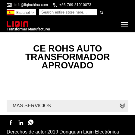

info@liqinchina.com

+86-769-81010073

Español

To
CE ROHS AUTO
TRANSFORMADOR
APROVADO
MÁS SERVICIOS



Derechos de autor 2019 Dongguan Liqin Electrónica